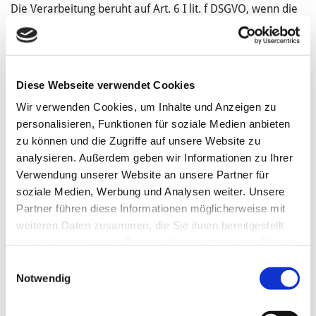
Die Verarbeitung beruht auf Art. 6 I lit. f DSGVO, wenn die
Verarbeitung zur Wahrung der berechtigten Interessen des
Verantwortlichen oder eines Dritten erforderlich ist, sofern
nicht die Interessen oder Grundrechte und Grundfreiheiten
der betroffenen Person, die den Schutz
Diese Webseite verwendet Cookies
personenbezogener Daten erfordern, überwiegen.
Wir verwenden Cookies, um Inhalte und Anzeigen zu
personalisieren, Funktionen für soziale Medien anbieten
zu können und die Zugriffe auf unsere Website zu
analysieren. Außerdem geben wir Informationen zu Ihrer
Erhebung und Speicherung von Nutzungsdaten
Verwendung unserer Website an unsere Partner für
Zur Optimierung unserer Webseite sammeln und
soziale Medien, Werbung und Analysen weiter. Unsere
speichern wir für 30 Tage Daten wie z. B. Datum und
Partner führen diese Informationen möglicherweise mit
Uhrzeit des Seitenaufrufs, die Seite, von der Sie unsere
weiteren Daten zusammen, die Sie ihnen bereitgestellt
Seite aufgerufen haben und ähnliches, sofern Sie dieser
haben oder die sie im Rahmen Ihrer Nutzung der Dienste
Datenerhebung und -speicherung nicht widersprechen.
gesammelt haben.
Einwilligungsauswahl
Notwendig
Dies erfolgt anonymisiert, ohne den Benutzer der Seite
persönlich zu identifizieren. Ggf. werden Nutzerprofile